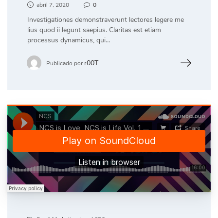
abril 7, 2020
0
Investigationes demonstraverunt lectores legere me
lius quod ii legunt saepius. Claritas est etiam
processus dynamicus, qui…
r00T
Publicado por